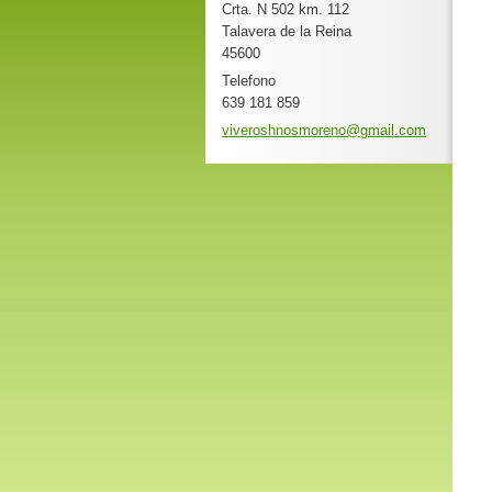
Crta. N 502 km. 112
Talavera de la Reina
45600
Telefono
639 181 859
viverosh
nosmoren
o@gmail.
com