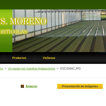
Productos
Visítenos
cio
>
Un paseo por nuestras instalaciones
>
DSC05682.JPG
Anterior
Presentación de imágenes