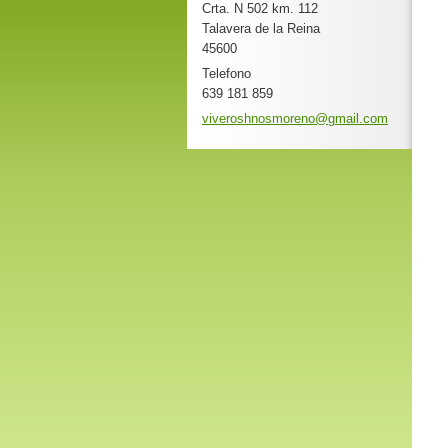
Crta. N 502 km. 112
Talavera de la Reina
45600
Telefono
639 181 859
viverosh
nosmoren
o@gmail.
com