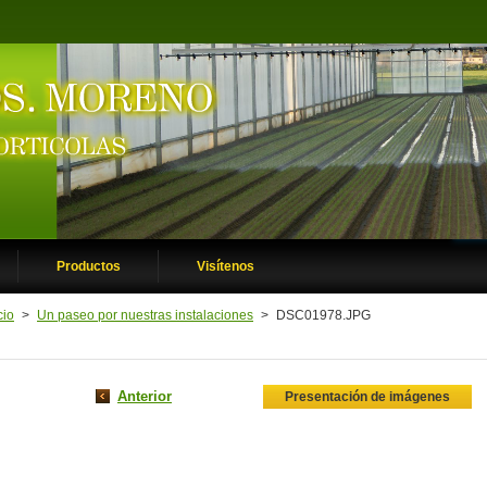
Productos
Visítenos
cio
>
Un paseo por nuestras instalaciones
>
DSC01978.JPG
Anterior
Presentación de imágenes